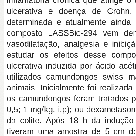
inflamatória crônica que atinge o t
ulcerativa e doença de Crohn,
determinada e atualmente ainda
composto LASSBio-294 vem demos
vasodilatação, analgesia e inibiç
estudar os efeitos desse comp
ulcerativa induzida por ácido ac
utilizados camundongos swiss m
animais. Inicialmente foi realizad
os camundongos foram tratados po
0,5; 1 mg/kg, i.p); ou dexametaso
da colite. Após 18 h da indução
tiveram uma amostra de 5 cm do 