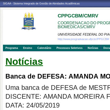
SIGAA - Sistema Integrado de Gestão de Atividades Acadêmicas
CPPGCBM/CMRV
COORDENACAO DO PROGR
BIOMEDICAS/CMRV
UNIVERSIDADE FEDERAL DO PIA
http://www.posgraduacao.ufpi.br//PPGCBM
Programa
Ensino
Calendário
Processos Seletivos
Notícias
Doc
Notícias
Banca de DEFESA: AMANDA M
Uma banca de DEFESA de MESTRAD
DISCENTE: AMANDA MOREIRA 
DATA: 24/05/2019