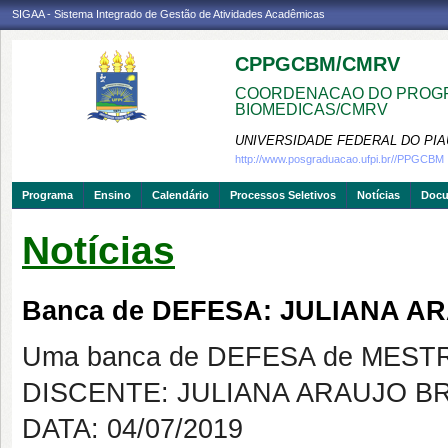
SIGAA - Sistema Integrado de Gestão de Atividades Acadêmicas
CPPGCBM/CMRV
COORDENACAO DO PROGR
BIOMEDICAS/CMRV
UNIVERSIDADE FEDERAL DO PIA
http://www.posgraduacao.ufpi.br//PPGCBM
Programa
Ensino
Calendário
Processos Seletivos
Notícias
Doc
Notícias
Banca de DEFESA: JULIANA 
Uma banca de DEFESA de MESTRAD
DISCENTE: JULIANA ARAUJO 
DATA: 04/07/2019