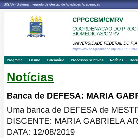
SIGAA - Sistema Integrado de Gestão de Atividades Acadêmicas
CPPGCBM/CMRV
COORDENACAO DO PROGR
BIOMEDICAS/CMRV
UNIVERSIDADE FEDERAL DO PIA
http://www.posgraduacao.ufpi.br//PPGCBM
Programa
Ensino
Calendário
Processos Seletivos
Notícias
Doc
Notícias
Banca de DEFESA: MARIA GA
Uma banca de DEFESA de MESTRAD
DISCENTE: MARIA GABRIELA 
DATA: 12/08/2019