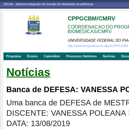
SIGAA - Sistema Integrado de Gestão de Atividades Acadêmicas
CPPGCBM/CMRV
COORDENACAO DO PROGR
BIOMEDICAS/CMRV
UNIVERSIDADE FEDERAL DO PIA
http://www.posgraduacao.ufpi.br//PPGCBM
Programa
Ensino
Calendário
Processos Seletivos
Notícias
Doc
Notícias
Banca de DEFESA: VANESSA P
Uma banca de DEFESA de MESTRAD
DISCENTE: VANESSA POLEANA 
DATA: 13/08/2019