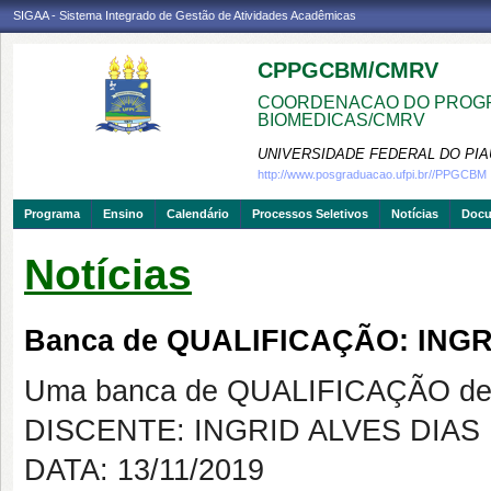
SIGAA - Sistema Integrado de Gestão de Atividades Acadêmicas
CPPGCBM/CMRV
COORDENACAO DO PROGR
BIOMEDICAS/CMRV
UNIVERSIDADE FEDERAL DO PIA
http://www.posgraduacao.ufpi.br//PPGCBM
Programa
Ensino
Calendário
Processos Seletivos
Notícias
Doc
Notícias
Banca de QUALIFICAÇÃO: INGR
Uma banca de QUALIFICAÇÃO de 
DISCENTE: INGRID ALVES DIAS
DATA: 13/11/2019