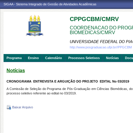
SIGAA - Sistema Integrado de Gestão de Atividades Acadêmicas
CPPGCBM/CMRV
COORDENACAO DO PROGR
BIOMEDICAS/CMRV
UNIVERSIDADE FEDERAL DO PIA
http://www.posgraduacao.ufpi.br//PPGCBM
Programa
Ensino
Calendário
Processos Seletivos
Notícias
Doc
Notícias
CRONOGRAMA  ENTREVISTA E ARGUIÇÃO DO PROJETO  EDITAL No 03/2019
A Comissão de Seleção do Programa de Pós-Graduação em Ciências Biomédicas, do Cam
processo seletivo referente ao edital no 03/2019.
Baixar Arquivo