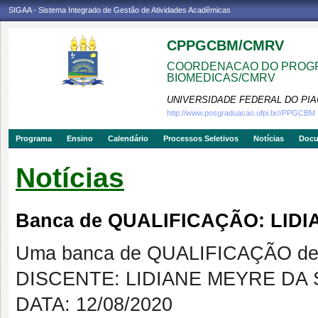
SIGAA - Sistema Integrado de Gestão de Atividades Acadêmicas
CPPGCBM/CMRV
COORDENACAO DO PROGR
BIOMEDICAS/CMRV
UNIVERSIDADE FEDERAL DO PIA
http://www.posgraduacao.ufpi.br//PPGCBM
Programa
Ensino
Calendário
Processos Seletivos
Notícias
Doc
Notícias
Banca de QUALIFICAÇÃO: LIDI
Uma banca de QUALIFICAÇÃO de 
DISCENTE: LIDIANE MEYRE DA 
DATA: 12/08/2020