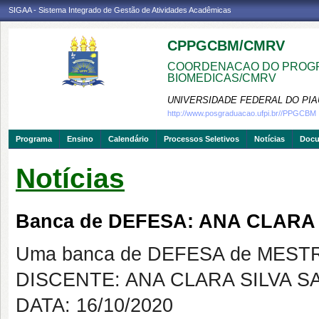
SIGAA - Sistema Integrado de Gestão de Atividades Acadêmicas
CPPGCBM/CMRV
COORDENACAO DO PROGR
BIOMEDICAS/CMRV
UNIVERSIDADE FEDERAL DO PIA
http://www.posgraduacao.ufpi.br//PPGCBM
Programa
Ensino
Calendário
Processos Seletivos
Notícias
Doc
Notícias
Banca de DEFESA: ANA CLARA
Uma banca de DEFESA de MESTRAD
DISCENTE: ANA CLARA SILVA S
DATA: 16/10/2020