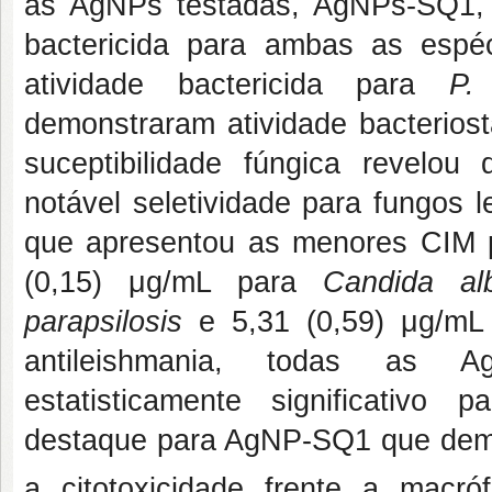
as AgNPs testadas, AgNPs-SQ1,
bactericida para ambas as esp
atividade bactericida para
P.
demonstraram atividade bacterios
suceptibilidade fúngica revel
notável seletividade para fungos
que apresentou as menores CIM p
(0,15) μg/mL para
Candida alb
parapsilosis
e 5,31 (0,59) μg/mL
antileishmania, todas as Ag
estatisticamente significativo 
destaque para AgNP-SQ1 que dem
a citotoxicidade frente a macr