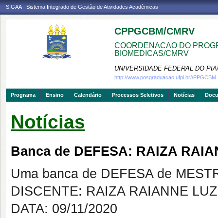
SIGAA - Sistema Integrado de Gestão de Atividades Acadêmicas
CPPGCBM/CMRV
COORDENACAO DO PROGR
BIOMEDICAS/CMRV
UNIVERSIDADE FEDERAL DO PIA
http://www.posgraduacao.ufpi.br//PPGCBM
Programa
Ensino
Calendário
Processos Seletivos
Notícias
Doc
Notícias
Banca de DEFESA: RAIZA RAI
Uma banca de DEFESA de MESTRAD
DISCENTE: RAIZA RAIANNE LU
DATA: 09/11/2020