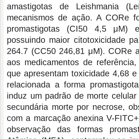
amastigotas de
Leishmania (L
mecanismos de ação. A CORe foi 
promastigotas (CI
50
4,5 μM) e
possuindo maior citotoxicidade 
264.7 (CC
50
246,81 μM). CORe ap
aos medicamentos de referência, 
que apresentam toxicidade 4,68 e
relacionada a forma promastigo
induz um padrão de morte celula
secundária morte por necrose, o
com a marcação anexina V-FITC+
observação das formas promast