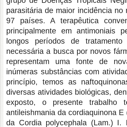
grupo de Doenças Tropicais Neg
parasitária de maior incidência 
97 países. A terapêutica conve
principalmente em antimoniais pe
longos períodos de tratamento
necessária a busca por novos fárm
representam uma fonte de nova
inúmeras substâncias com atividad
princípio, temos as naftoquino
diversas atividades biológicas, den
exposto, o presente trabalho t
antileishmania da cordiaquinona E
da
Cordia polycephala
(Lam.) I.