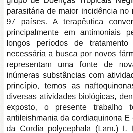
grupo de Doenças Tropicais Neg
parasitária de maior incidência 
97 países. A terapêutica conve
principalmente em antimoniais pe
longos períodos de tratamento
necessária a busca por novos fárm
representam uma fonte de nova
inúmeras substâncias com atividad
princípio, temos as naftoquino
diversas atividades biológicas, den
exposto, o presente trabalho t
antileishmania da cordiaquinona E
da
Cordia polycephala
(Lam.) I.