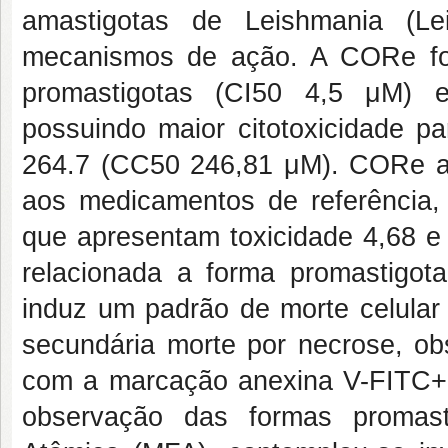
amastigotas de
Leishmania (L
mecanismos de ação. A CORe foi 
promastigotas (CI
50
4,5 μM) e
possuindo maior citotoxicidade 
264.7 (CC
50
246,81 μM). CORe ap
aos medicamentos de referência, 
que apresentam toxicidade 4,68 e
relacionada a forma promastigo
induz um padrão de morte celula
secundária morte por necrose, o
com a marcação anexina V-FITC+
observação das formas promast