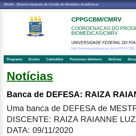
SIGAA - Sistema Integrado de Gestão de Atividades Acadêmicas
CPPGCBM/CMRV
COORDENACAO DO PROGR
BIOMEDICAS/CMRV
UNIVERSIDADE FEDERAL DO PIA
http://www.posgraduacao.ufpi.br//PPGCBM
Programa
Ensino
Calendário
Processos Seletivos
Notícias
Doc
Notícias
Banca de DEFESA: RAIZA RAI
Uma banca de DEFESA de MESTRAD
DISCENTE: RAIZA RAIANNE LU
DATA: 09/11/2020