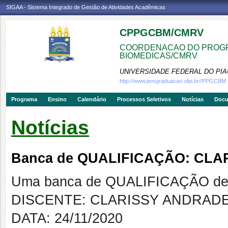
SIGAA - Sistema Integrado de Gestão de Atividades Acadêmicas
CPPGCBM/CMRV
COORDENACAO DO PROGR
BIOMEDICAS/CMRV
UNIVERSIDADE FEDERAL DO PIA
http://www.posgraduacao.ufpi.br//PPGCBM
Programa
Ensino
Calendário
Processos Seletivos
Notícias
Doc
Notícias
Banca de QUALIFICAÇÃO: CL
Uma banca de QUALIFICAÇÃO de 
DISCENTE: CLARISSY ANDRAD
DATA: 24/11/2020