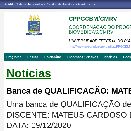
SIGAA - Sistema Integrado de Gestão de Atividades Acadêmicas
CPPGCBM/CMRV
COORDENACAO DO PROGR
BIOMEDICAS/CMRV
UNIVERSIDADE FEDERAL DO PIA
http://www.posgraduacao.ufpi.br//PPGCBM
Programa
Ensino
Calendário
Processos Seletivos
Notícias
Doc
Notícias
Banca de QUALIFICAÇÃO: MA
Uma banca de QUALIFICAÇÃO de 
DISCENTE: MATEUS CARDOSO 
DATA: 09/12/2020