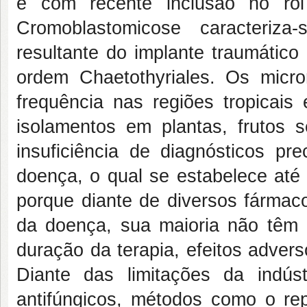
e com recente inclusão no rol
Cromoblastomicose caracteriza-
resultante do implante traumátic
ordem
Chaetothyriales.
Os micro
frequência nas regiões tropicai
isolamentos em plantas, frutos s
insuficiência de diagnósticos p
doença, o qual se estabelece ate
porque diante de diversos fárma
da doença, sua maioria não têm 
duração da terapia, efeitos adver
Diante das limitações da indú
antifúngicos, métodos como o r