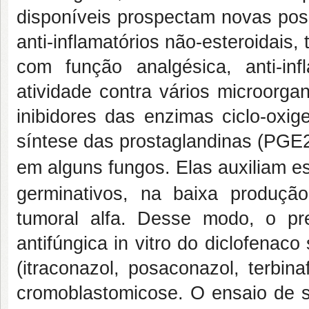
disponíveis prospectam novas pos
anti-inflamatórios não-esteroidais
com função analgésica, anti-in
atividade contra vários microorg
inibidores das enzimas ciclo-oxi
síntese das prostaglandinas (PGE2
em alguns fungos. Elas auxiliam e
germinativos, na baixa produça
tumoral alfa. Desse modo, o pre
antifúngica
in vitro
do diclofenaco 
(itraconazol, posaconazol, terbina
cromoblastomicose.
O ensaio de s