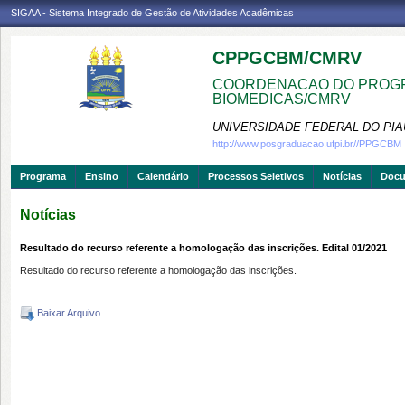
SIGAA - Sistema Integrado de Gestão de Atividades Acadêmicas
CPPGCBM/CMRV
COORDENACAO DO PROGR
BIOMEDICAS/CMRV
UNIVERSIDADE FEDERAL DO PIA
http://www.posgraduacao.ufpi.br//PPGCBM
Programa
Ensino
Calendário
Processos Seletivos
Notícias
Doc
Notícias
Resultado do recurso referente a homologação das inscrições. Edital 01/2021
Resultado do recurso referente a homologação das inscrições.
Baixar Arquivo