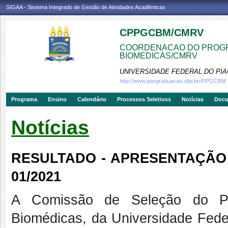
SIGAA - Sistema Integrado de Gestão de Atividades Acadêmicas
CPPGCBM/CMRV
COORDENACAO DO PROGR
BIOMEDICAS/CMRV
UNIVERSIDADE FEDERAL DO PIA
http://www.posgraduacao.ufpi.br//PPGCBM
Programa
Ensino
Calendário
Processos Seletivos
Notícias
Doc
Notícias
RESULTADO - APRESENTAÇÃO 
01/2021
A Comissão de Seleção do P
Biomédicas, da Universidade Feder