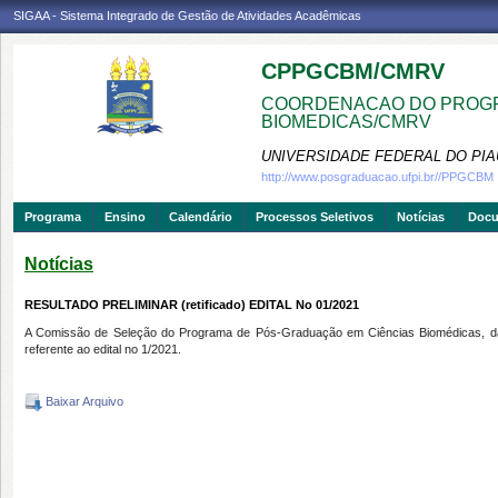
SIGAA - Sistema Integrado de Gestão de Atividades Acadêmicas
CPPGCBM/CMRV
COORDENACAO DO PROGR
BIOMEDICAS/CMRV
UNIVERSIDADE FEDERAL DO PIA
http://www.posgraduacao.ufpi.br//PPGCBM
Programa
Ensino
Calendário
Processos Seletivos
Notícias
Doc
Notícias
RESULTADO PRELIMINAR (retificado) EDITAL No 01/2021
A Comissão de Seleção do Programa de Pós-Graduação em Ciências Biomédicas, da 
referente ao edital no 1/2021.
Baixar Arquivo