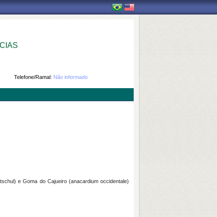
CIAS
Telefone/Ramal:
Não informado
ltschul) e Goma do Cajueiro (anacardium occidentale)