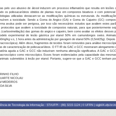
das pelo uso abusivo de álcool induzem um processo inflamatório que resulta em lesões co
ndo os polissacarídeos obtidos de plantas ricas em compostos bioativos e com potencia
dologias utilizadas destacam-se as modificações químicas ou estruturais. As modificaço
iminuírem a toxicidade. Sendo a Goma do Angico (GA) e Goma do Cajueiro (GC) composto
e forma avulsa pode ser perigosa, por isso são necessários estudos que avaliem estes pa
 de protocolos que avaliem a toxicidade de compostos naturais, para que posteriormente
mica (carboximetilação) das gomas do angico e cajueiro, bem como avaliar os efeitos desses po
lo experimental de lesão gástrica por etanol 50% em camundongos swiss. Animais 
g/kg v.o, 1 hora antes da administração por gavagem de etanol 50% (0,5ml/25g). Depois
se macroscópica). Além disso, fragmentos de tecidos foram removidos para análise micros
as de caracterização de polissacarídeos. O FT-IR da GAC e GCC mostraram alongamento das
oratória aguda a GAC e GCC não induziram nenhuma alteração significativa. A GAC e GCC
el macroscópico como microscópico. Esses foram evidenciados pela capacidade das mesma
e animais submetidos à lesão por etanol. Portanto, sugere-se que a GAC e GCC tenham po
ARINHO FILHO
O DUARTE NICOLAU
LIM MEDEIROS
 DA SILVA
ência de Tecnologia da Informação - STI/UFPI - (86) 3215-1124 | © UFRN | sigjb04.ufpi.br.i