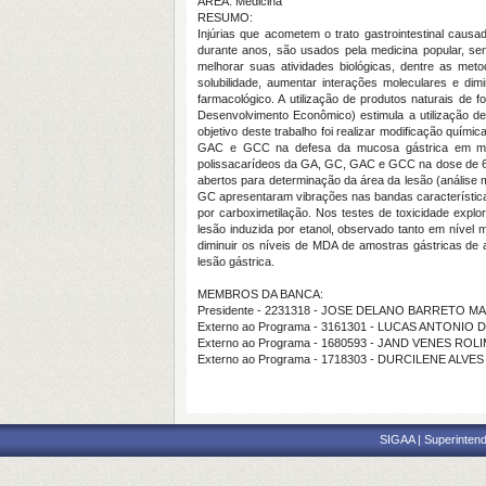
ÁREA: Medicina
RESUMO:
Injúrias que acometem o trato gastrointestinal causa
durante anos, são usados pela medicina popular, se
melhorar suas atividades biológicas, dentre as meto
solubilidade, aumentar interações moleculares e d
farmacológico. A utilização de produtos naturais d
Desenvolvimento Econômico) estimula a utilização
objetivo deste trabalho foi realizar modificação quí
GAC e GCC na defesa da mucosa gástrica em mode
polissacarídeos da GA, GC, GAC e GCC na dose de 60m
abertos para determinação da área da lesão (análi
GC apresentaram vibrações nas bandas característic
por carboximetilação. Nos testes de toxicidade expl
lesão induzida por etanol, observado tanto em nív
diminuir os níveis de MDA de amostras gástricas d
lesão gástrica.
MEMBROS DA BANCA:
Presidente - 2231318 - JOSE DELANO BARRETO M
Externo ao Programa - 3161301 - LUCAS ANTONI
Externo ao Programa - 1680593 - JAND VENES RO
Externo ao Programa - 1718303 - DURCILENE ALVES
SIGAA | Superintend