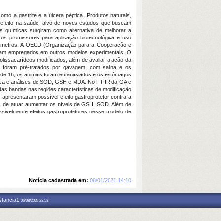
mo a gastrite e a úlcera péptica. Produtos naturais,
l efeito na saúde, alvo de novos estudos que buscam
̃es químicas surgiram como alternativa de melhorar a
s promissores para aplicação biotecnológica e uso
râmetros. A OECD (Organização para a Cooperação e
 sejam empregados em outros modelos experimentais. O
lissacarídeos modificados, além de avaliar a ação da
foram pré-tratados por gavagem, com salina e os
 de 1h, os animais foram eutanasiados e os estômagos
cópica e análises de SOD, GSH e MDA. No FT-IR da GA e
 bandas nas regiões características de modificação
 apresentaram possível efeito gastroprotetor contra a
s de atuar aumentar os níveis de GSH, SOD. Além de
ssivelmente efeitos gastroprotetores nesse modelo de
Notícia cadastrada em:
08/01/2021 14:10
nstancia1
06/08/2026 23:53