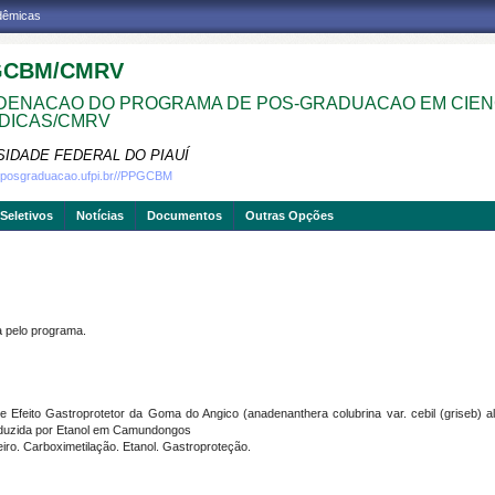
adêmicas
GCBM/CMRV
ENACAO DO PROGRAMA DE POS-GRADUACAO EM CIEN
DICAS/CMRV
SIDADE FEDERAL DO PIAUÍ
w.posgraduacao.ufpi.br//PPGCBM
Seletivos
Notícias
Documentos
Outras Opções
pelo programa.
e Efeito Gastroprotetor da Goma do Angico (anadenanthera colubrina var. cebil (griseb) a
nduzida por Etanol em Camundongos
. Carboximetilação. Etanol. Gastroproteção.