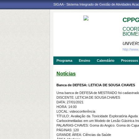
SIGAA - Sistema Integrado de Gestão de Atividades Ac
CPP
COORD
BIOME
UNIVER
http://ww
Programa
Ensino
Calendário
Processos 
Notícias
Banca de DEFESA: LETICIA DE SOUSA CHAVES
Uma banca de DEFESA de MESTRADO foi cadastrada 
DISCENTE: LETICIA DE SOUSA CHAVES
DATA: 27/01/2021
HORA: 14:00
LOCAL: videoconferência
TÍTULO: Avaliação da Toxicidade Exploratória Aguda 
Carboximetiladas em um Modelo de Lesão Gástrica I
PALAVRAS-CHAVES: Goma do Angico. Goma do Cajueiro
PÁGINAS: 120
GRANDE ÁREA: Ciências da Saúde