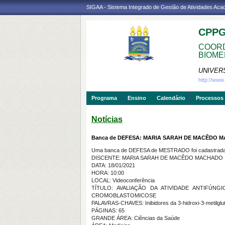
SIGAA - Sistema Integrado de Gestão de Atividades Ac
CPP
COORD
BIOME
UNIVER
http://ww
Programa
Ensino
Calendário
Processos 
Notícias
Banca de DEFESA: MARIA SARAH DE MACÊDO 
Uma banca de DEFESA de MESTRADO foi cadastrada 
DISCENTE: MARIA SARAH DE MACÊDO MACHADO
DATA: 18/01/2021
HORA: 10:00
LOCAL: Videoconferência
TÍTULO: AVALIAÇÃO DA ATIVIDADE ANTIFÚN
CROMOBLASTOMICOSE
PALAVRAS-CHAVES: Inibidores da 3-hidroxi-3-metilglu
PÁGINAS: 65
GRANDE ÁREA: Ciências da Saúde