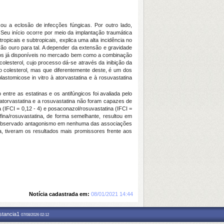
a eclosão de infecções fúngicas. Por outro lado,
 início ocorre por meio da implantação traumática
ropicais e subtropicais, explica uma alta incidência no
drão ouro para tal. A depender da extensão e gravidade
os já disponíveis no mercado bem como a combinação
lesterol, cujo processo dá-se através da inibição da
 ao colesterol, mas que diferentemente deste, é um dos
oblastomicose
in vitro
à atorvastatina e à rosuvastatina
ão entre as estatinas e os antifúngicos foi avaliada pelo
). A atorvastatina e a rosuvastatina não foram capazes de
 (IFCI = 0,12 - 4) e posaconazol/rosuvastatina (IFCI =
afina/rosuvastatina, de forma semelhante, resultou em
i observado antagonismo em nenhuma das associações
a, tiveram os resultados mais promissores frente aos
Notícia cadastrada em:
08/01/2021 14:44
nstancia1
07/08/2026 02:12