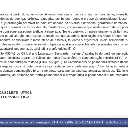
dos a partir do advento de algumas doenças e das cirurgias de transplante, intensificou 
deiros de doenças crônicas causadas por fungos, como é o caso da cromoblastomicose. Seu
 cuja predileção por viver no solo, em cascas de árvores e espinhos, geralmente de zonas t
 o qual é geralmente tardio, dificulta o tratamento, considerando que ainda não existe um pa
re consegue assegurar a eficácia esperada. Neste contexto, o reposicionamento de fármac
 estatinas são uma classe de moléculas que atuam na diminuição dos níveis séricos de co
ncontra-se vinculada à biossíntese de esteróis, tal como o ergosterol, lipídio semelhante
. Desse modo, o presente estudo objetivou avaliar a suscetibilidade de agentes da crom
raconazol, posaconazol, terbinafina e anfotericina B). O
drão M38-A2 do
Clinical and Laboratory Standards Institute
. A avaliação do perfil de interaç
acos foi obtida a partir do Cálculo do Índice Fracionário de Concentração Inibitória (IFCI
ixa de concentração testada (CIM>256μg/mL). As combinações de posaconazol/atorvastatina
érgicos; doze do total de amostras testadas para cada interação. A combinação terbin
As demais combinações foram sinérgicas para apenas algumas amostras fúngicas. Não fo
aliadas, as associações entre posaconazol e atorvastatina e posaconazol e rosuvastatin
DRIGUES LEITE - UFRGS
SO FERNANDES SILVA
ência de Tecnologia da Informação - STI/UFPI - (86) 3215-1124 | © UFRN | sigjb04.ufpi.br.i