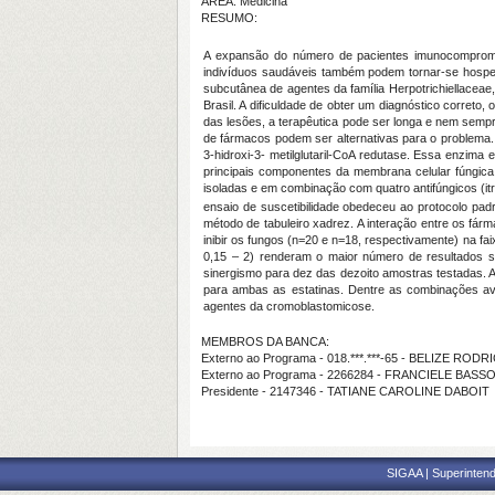
ÁREA: Medicina
RESUMO:
A expansão do número de pacientes imunocomprometi
indivíduos saudáveis também podem tornar-se hospe
subcutânea de agentes da família Herpotrichiellaceae,
Brasil. A dificuldade de obter um diagnóstico correto,
das lesões, a terapêutica pode ser longa e nem semp
de fármacos podem ser alternativas para o problema. As
3-hidroxi-3- metilglutaril-CoA redutase. Essa enzima e
principais componentes da membrana celular fúngica
isoladas e em combinação com quatro antifúngicos (it
ensaio de suscetibilidade obedeceu ao protocolo pa
método de tabuleiro xadrez. A interação entre os fárm
inibir os fungos (n=20 e n=18, respectivamente) na fa
0,15
–
2) renderam o maior número de resultados sin
sinergismo para dez das dezoito amostras testadas. 
para ambas as estatinas. Dentre as combinações av
agentes da cromoblastomicose.
MEMBROS DA BANCA:
Externo ao Programa - 018.***.***-65 - BELIZE RO
Externo ao Programa - 2266284 - FRANCIELE BAS
Presidente - 2147346 - TATIANE CAROLINE DABOIT
SIGAA | Superintend