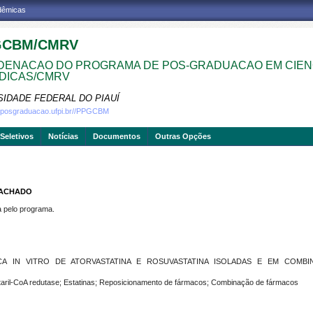
adêmicas
GCBM/CMRV
ENACAO DO PROGRAMA DE POS-GRADUACAO EM CIEN
DICAS/CMRV
SIDADE FEDERAL DO PIAUÍ
w.posgraduacao.ufpi.br//PPGCBM
Seletivos
Notícias
Documentos
Outras Opções
MACHADO
pelo programa.
GICA IN VITRO DE ATORVASTATINA E ROSUVASTATINA ISOLADAS E EM COM
taril-CoA redutase; Estatinas; Reposicionamento de fármacos; Combinação de fármacos