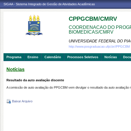
SIGAA - Sistema Integrado de Gestão de Atividades Acadêmicas
CPPGCBM/CMRV
COORDENACAO DO PROGR
BIOMEDICAS/CMRV
UNIVERSIDADE FEDERAL DO PIA
http://www.posgraduacao.ufpi.br//PPGCBM
Programa
Ensino
Calendário
Processos Seletivos
Notícias
Doc
Notícias
Resultado da auto avaliação discente
A comissão de auto avaliação do PPGCBM vem divulgar o resultado da auto avaliação 
Baixar Arquivo