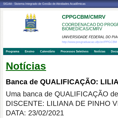
SIGAA - Sistema Integrado de Gestão de Atividades Acadêmicas
CPPGCBM/CMRV
COORDENACAO DO PROGR
BIOMEDICAS/CMRV
UNIVERSIDADE FEDERAL DO PIA
http://www.posgraduacao.ufpi.br//PPGCBM
Programa
Ensino
Calendário
Processos Seletivos
Notícias
Doc
Notícias
Banca de QUALIFICAÇÃO: LILI
Uma banca de QUALIFICAÇÃO de 
DISCENTE: LILIANA DE PINHO V
DATA: 23/02/2021