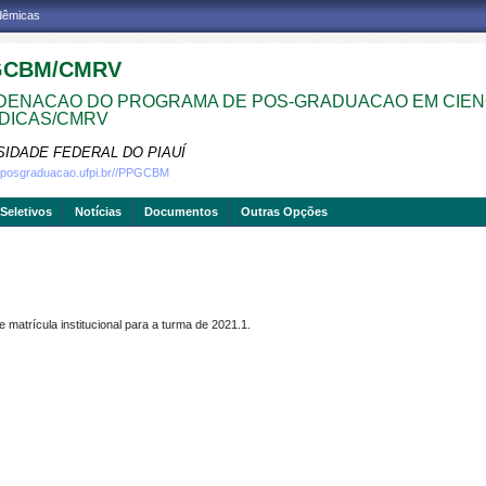
adêmicas
GCBM/CMRV
ENACAO DO PROGRAMA DE POS-GRADUACAO EM CIEN
DICAS/CMRV
SIDADE FEDERAL DO PIAUÍ
w.posgraduacao.ufpi.br//PPGCBM
Seletivos
Notícias
Documentos
Outras Opções
trícula institucional para a turma de 2021.1.