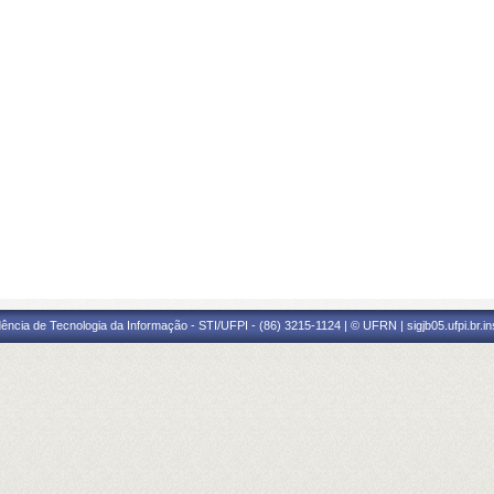
ência de Tecnologia da Informação - STI/UFPI - (86) 3215-1124 | © UFRN | sigjb05.ufpi.br.i