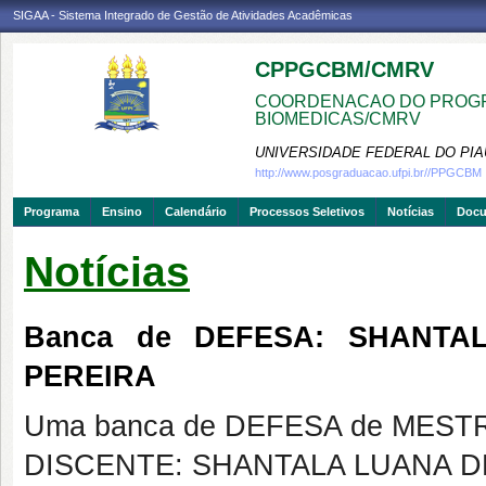
SIGAA - Sistema Integrado de Gestão de Atividades Acadêmicas
CPPGCBM/CMRV
COORDENACAO DO PROGR
BIOMEDICAS/CMRV
UNIVERSIDADE FEDERAL DO PIA
http://www.posgraduacao.ufpi.br//PPGCBM
Programa
Ensino
Calendário
Processos Seletivos
Notícias
Doc
Notícias
Banca de DEFESA: SHANTA
PEREIRA
Uma banca de DEFESA de MESTRAD
DISCENTE: SHANTALA LUANA D