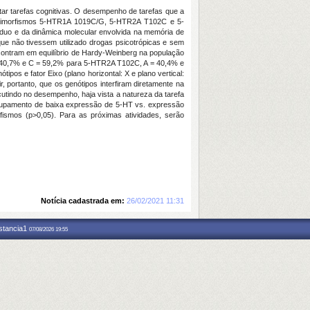
tar tarefas cognitivas. O desempenho de tarefas que a
olimorfismos
5-HTR1A
1019C/G,
5-HTR2A
T102C e
5-
́duo e da dinâmica molecular envolvida na memória de
e não tivessem utilizado drogas psicotrópicas e sem
contram em equilíbrio de Hardy-Weinberg na população
40,7% e C = 59,2% para
5-HTR2A
T102C, A = 40,4% e
tipos e fator Eixo (plano horizontal: X e plano vertical:
, portanto, que os genótipos interfiram diretamente na
ercutindo no desempenho, haja vista a natureza da tarefa
agrupamento de baixa expressão de 5-HT vs. expressão
fismos (p>0,05). Para as próximas atividades, serão
Notícia cadastrada em:
26/02/2021 11:31
nstancia1
07/08/2026 19:55