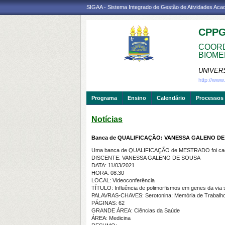
SIGAA - Sistema Integrado de Gestão de Atividades Ac
CPP
COORD
BIOME
UNIVER
http://ww
Programa
Ensino
Calendário
Processos 
Notícias
Banca de QUALIFICAÇÃO: VANESSA GALENO D
Uma banca de QUALIFICAÇÃO de MESTRADO foi cada
DISCENTE: VANESSA GALENO DE SOUSA
DATA: 11/03/2021
HORA: 08:30
LOCAL: Videoconferência
TÍTULO: Influência de polimorfismos em genes da via 
PALAVRAS-CHAVES: Serotonina; Memória de Trabalho;
PÁGINAS: 62
GRANDE ÁREA: Ciências da Saúde
ÁREA: Medicina