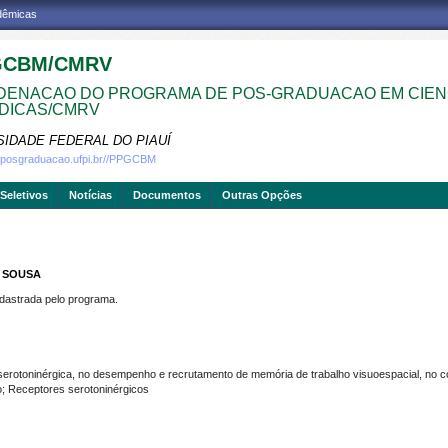
adêmicas
GCBM/CMRV
ENACAO DO PROGRAMA DE POS-GRADUACAO EM CIEN
DICAS/CMRV
SIDADE FEDERAL DO PIAUÍ
w.posgraduacao.ufpi.br//PPGCBM
Seletivos
Notícias
Documentos
Outras Opções
E SOUSA
strada pelo programa.
serotoninérgica, no desempenho e recrutamento de memória de trabalho visuoespacial, no cór
 Receptores serotoninérgicos