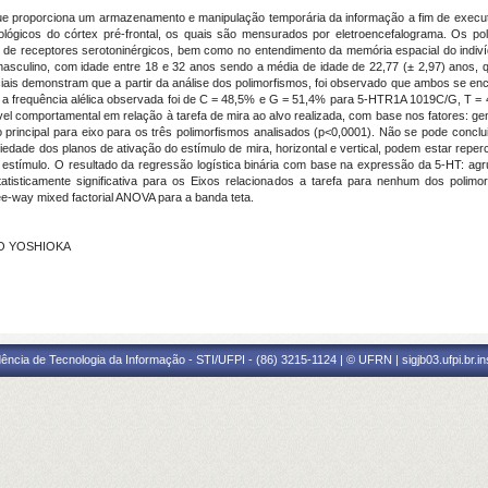
ue proporciona um armazenamento e manipulação temporária da informação a fim de execu
ógicos do córtex pré-frontal, os quais são mensurados por eletroencefalograma. Os p
e de receptores serotoninérgicos, bem como no entendimento da memória espacial do indivi
masculino, com idade entre 18 e 32 anos sendo a média de idade de 22,77 (± 2,97) anos, qu
rciais demonstram que a partir da análise dos polimorfismos, foi observado que ambos se en
a frequência alélica observada foi de C = 48,5% e G = 51,4% para
5-HTR1A
1019C/G, T = 
el comportamental em relação à tarefa de mira ao alvo realizada, com base nos fatores: genó
 principal para eixo para os três polimorfismos analisados (p<0,0001). Não se pode concluir
toriedade dos planos de ativação do estímulo de mira, horizontal e vertical, podem estar rep
o estímulo. O resultado da regressão logística binária com base na expressão da 5-HT: 
atisticamente significativa para os Eixos relacionados a tarefa para nenhum dos polimor
three-way mixed factorial ANOVA para a banda teta.
TO YOSHIOKA
ência de Tecnologia da Informação - STI/UFPI - (86) 3215-1124 | © UFRN | sigjb03.ufpi.br.i