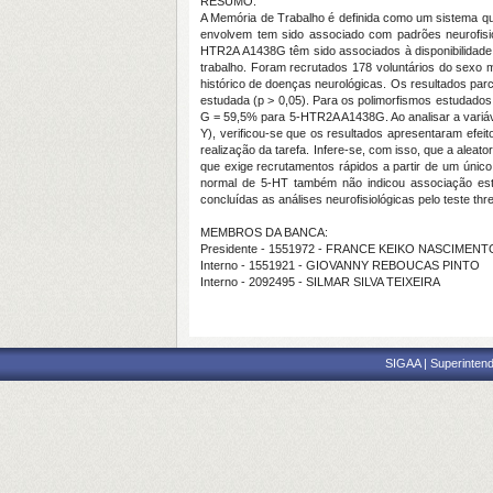
RESUMO:
A Memória de Trabalho é definida como um sistema q
envolvem tem sido associado com padrões neurofisiol
HTR2A
A1438G têm sido associados à disponibilidad
trabalho. Foram recrutados 178 voluntários do sexo 
histórico de doenças neurológicas. Os resultados pa
estudada (p > 0,05). Para os polimorfismos estudados 
G = 59,5% para
5-HTR2A
A1438G. Ao analisar a variáv
Y), verificou-se que os resultados apresentaram efeito
realização da tarefa. Infere-se, com isso, que a alea
que exige recrutamentos rápidos a partir de um únic
normal de 5-HT também não indicou associação est
concluídas as análises neurofisiológicas pelo teste 
MEMBROS DA BANCA:
Presidente - 1551972 - FRANCE KEIKO NASCIMEN
Interno - 1551921 - GIOVANNY REBOUCAS PINTO
Interno - 2092495 - SILMAR SILVA TEIXEIRA
SIGAA | Superintend