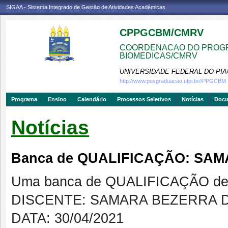
SIGAA - Sistema Integrado de Gestão de Atividades Acadêmicas
CPPGCBM/CMRV
COORDENACAO DO PROGR
BIOMEDICAS/CMRV
UNIVERSIDADE FEDERAL DO PIA
http://www.posgraduacao.ufpi.br//PPGCBM
Programa
Ensino
Calendário
Processos Seletivos
Notícias
Doc
Notícias
Banca de QUALIFICAÇÃO: S
Uma banca de QUALIFICAÇÃO de 
DISCENTE: SAMARA BEZERRA
DATA: 30/04/2021