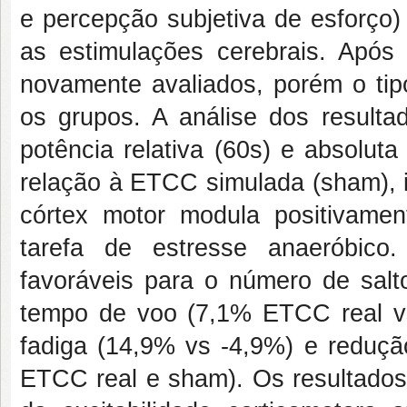
e percepção subjetiva de esforço)
as estimulações cerebrais. Após
novamente avaliados, porém o tipo
os grupos. A análise dos resulta
potência relativa (60s) e absolu
relação à ETCC simulada (sham), i
córtex motor modula positivamen
tarefa de estresse anaeróbic
favoráveis para o número de sa
tempo de voo (7,1% ETCC real v
fadiga (14,9% vs -4,9%) e reduçã
ETCC real e sham). Os resultado