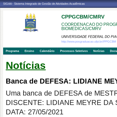
SIGAA - Sistema Integrado de Gestão de Atividades Acadêmicas
CPPGCBM/CMRV
COORDENACAO DO PROGR
BIOMEDICAS/CMRV
UNIVERSIDADE FEDERAL DO PIA
http://www.posgraduacao.ufpi.br//PPGCBM
Programa
Ensino
Calendário
Processos Seletivos
Notícias
Doc
Notícias
Banca de DEFESA: LIDIANE ME
Uma banca de DEFESA de MESTRAD
DISCENTE: LIDIANE MEYRE DA 
DATA: 27/05/2021