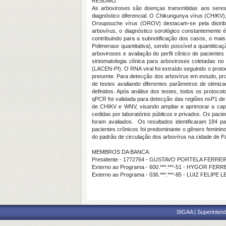
RESUMO:
As arboviroses são doenças transmitidas aos seres
diagnóstico diferencial. O
Chikungunya vírus
(CHIKV),
Oroupouche vírus
(OROV) destacam-se pela distribu
arbovírus, o diagnóstico sorológico constantemente é
contribuindo para a subnotificação dos casos, o ma
Polimerase quantitativa), sendo possível a quantitic
arboviroses e avaliação do perfil clínico de pacien
sintomatologia clínica para arboviroses coletadas n
(LACEN-PI). O RNA viral foi extraído seguindo o prot
presente. Para detecção dos arbovírus em estudo, pro
de testes avaliando diferentes parâmetros de otimi
definidos. Após análise dos testes, todos os protoco
qPCR foi validada para detecção das regiões nsP1 d
de CHIKV e WNV, visando ampliar e aprimorar a capa
cedidas por laboratórios públicos e privados. Os paci
foram avaliados. Os resultados identificaram 184 pa
pacientes crônicos foi predominante o gênero feminino
do padrão de circulação dos arbovírus na cidade de Pa
MEMBROS DA BANCA:
Presidente - 1772764 - GUSTAVO PORTELA FERREI
Externo ao Programa - 600.***.***-51 - HYGOR FE
Externo ao Programa - 036.***.***-85 - LUIZ FELI
SIGAA | Superintend