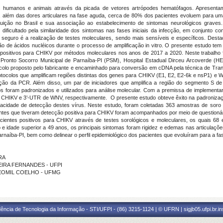
 humanos e animais através da picada de vetores artrópodes hematófagos. Apresentam 
 além das dores articulares na fase aguda, cerca de 80% dos pacientes evoluem para uma
ição no Brasil e sua associação ao estabelecimento de sintomas neurológicos graves
 dificultado pela similaridade dos sintomas nas fases iniciais da infecção, em conjunto
is seguro é a realização de testes moleculares, sendo mais sensíveis e específicos. De
ação de ácidos nucléicos durante o processo de amplificação
in vitro
. O presente estudo tem 
tes positivos para CHIKV por métodos moleculares nos anos de 2017 a 2020. Neste trabalh
o Pronto Socorro Municipal de Parnaíba-PI (PSM), Hospital Estadual Dirceu Arcoverde (H
ocolo proposto pelo fabricante e encaminhado para conversão em cDNA pela técnica de Trans
tocolos que amplificam regiões distintas dos genes para CHIKV (
E1, E2, E2-6k
e
nsP1
) e 
zação da PCR. Além disso, um par de iniciadores que
amplifica a região do segmento S d
los foram padronizados e utilizados para análise molecular. Com a premissa de implement
e CHIKV e 3’-UTR de WNV, respectivamente. O presente estudo obteve êxito na padronizaç
cidade de detecção destes vírus. Neste estudo, foram coletadas 363 amostras de soro 
entes que tiveram detecção positiva para CHIKV foram acompanhados por meio de questionário
cientes positivos para CHIKV através de testes sorológicos e moleculares, os quais 68
 e idade superior a 49 anos, os principais sintomas foram rigidez e edemas nas articulações
rnaíba-PI, bem como delinear o perfil epidemiológico dos pacientes que evoluíram para a f
RA
RREIRA FERNANDES - UFPI
PE LEOMIL COELHO - UFMG
ência de Tecnologia da Informação - STI/UFPI - (86) 3215-1124 | © UFRN | sigjb05.ufpi.br.i