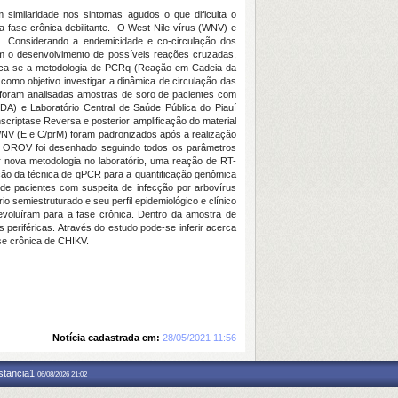
similaridade nos sintomas agudos o que dificulta o
 fase crônica debilitante. O
West Nile vírus
(WNV) e
. Considerando a endemicidade e co-circulação dos
 com o desenvolvimento de possíveis reações cruzadas,
staca-se a metodologia de PCRq (Reação em Cadeia da
como objetivo investigar a dinâmica de circulação das
o foram analisadas amostras de soro de pacientes com
EDA) e Laboratório Central de Saúde Pública do Piauí
criptase Reversa e posterior amplificação do material
WNV (
E
e
C/prM
) foram padronizados após a realização
e OROV foi desenhado seguindo todos os parâmetros
ar nova metodologia no laboratório, uma reação de RT-
ão da técnica de qPCR para a quantificação genômica
de pacientes com suspeita de infecção por arbovírus
 semiestruturado e seu perfil epidemiológico e clínico
 evoluíram para a fase crônica. Dentro da amostra de
 periféricas. Através do estudo pode-se inferir acerca
ase crônica de CHIKV.
Notícia cadastrada em:
28/05/2021 11:56
nstancia1
06/08/2026 21:02