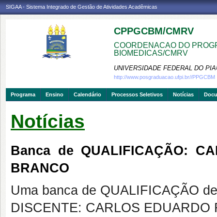
SIGAA - Sistema Integrado de Gestão de Atividades Acadêmicas
CPPGCBM/CMRV
COORDENACAO DO PROGR
BIOMEDICAS/CMRV
UNIVERSIDADE FEDERAL DO PIA
http://www.posgraduacao.ufpi.br//PPGCBM
Programa
Ensino
Calendário
Processos Seletivos
Notícias
Doc
Notícias
Banca de QUALIFICAÇÃO: 
BRANCO
Uma banca de QUALIFICAÇÃO de 
DISCENTE: CARLOS EDUARDO