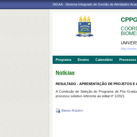
SIGAA - Sistema Integrado de Gestão de Atividades Ac
CPP
COORD
BIOME
UNIVER
http://ww
Programa
Ensino
Calendário
Processos 
Notícias
RESULTADO - APRESENTAÇÃO DE PROJETOS E ARG
A Comissão de Seleção do Programa de Pós-Graduaçã
processo seletivo referente ao edital nº 1/2021.
Baixar Arquivo