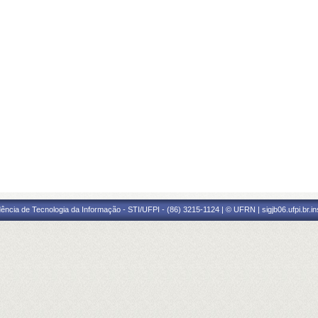
ência de Tecnologia da Informação - STI/UFPI - (86) 3215-1124 | © UFRN | sigjb06.ufpi.br.i