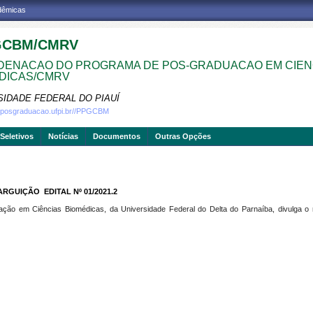
adêmicas
GCBM/CMRV
ENACAO DO PROGRAMA DE POS-GRADUACAO EM CIEN
DICAS/CMRV
SIDADE FEDERAL DO PIAUÍ
w.posgraduacao.ufpi.br//PPGCBM
Seletivos
Notícias
Documentos
Outras Opções
UIÇÃO  EDITAL Nº 01/2021.2
o em Ciências Biomédicas, da Universidade Federal do Delta do Parnaíba, divulga o r