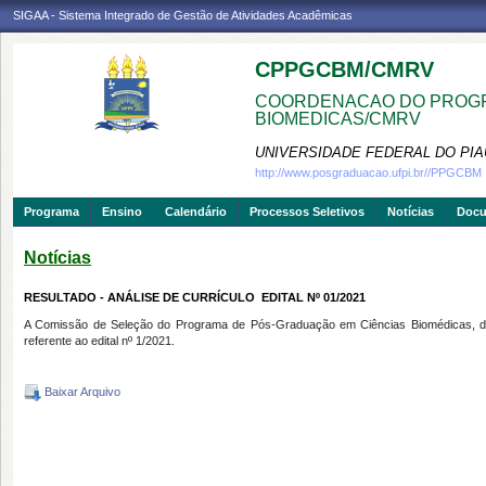
SIGAA - Sistema Integrado de Gestão de Atividades Acadêmicas
CPPGCBM/CMRV
COORDENACAO DO PROGR
BIOMEDICAS/CMRV
UNIVERSIDADE FEDERAL DO PIA
http://www.posgraduacao.ufpi.br//PPGCBM
Programa
Ensino
Calendário
Processos Seletivos
Notícias
Doc
Notícias
RESULTADO - ANÁLISE DE CURRÍCULO  EDITAL Nº 01/2021
A Comissão de Seleção do Programa de Pós-Graduação em Ciências Biomédicas, da Un
referente ao edital nº 1/2021.
Baixar Arquivo