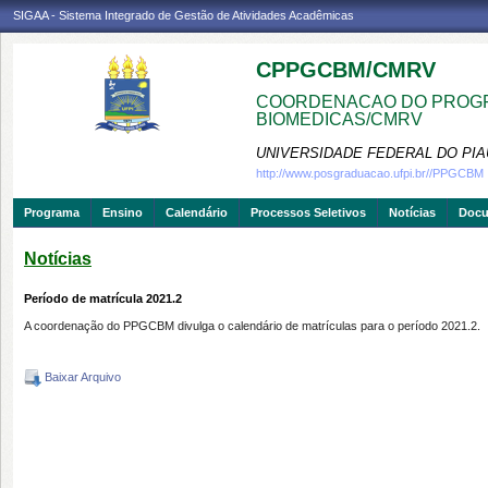
SIGAA - Sistema Integrado de Gestão de Atividades Acadêmicas
CPPGCBM/CMRV
COORDENACAO DO PROGR
BIOMEDICAS/CMRV
UNIVERSIDADE FEDERAL DO PIA
http://www.posgraduacao.ufpi.br//PPGCBM
Programa
Ensino
Calendário
Processos Seletivos
Notícias
Doc
Notícias
Período de matrícula 2021.2
A coordenação do PPGCBM divulga o calendário de matrículas para o período 2021.2.
Baixar Arquivo