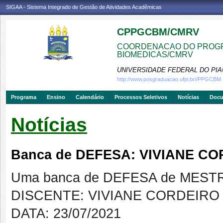
SIGAA - Sistema Integrado de Gestão de Atividades Acadêmicas
CPPGCBM/CMRV
COORDENACAO DO PROGR
BIOMEDICAS/CMRV
UNIVERSIDADE FEDERAL DO PIA
http://www.posgraduacao.ufpi.br//PPGCBM
Programa
Ensino
Calendário
Processos Seletivos
Notícias
Doc
Notícias
Banca de DEFESA: VIVIANE C
Uma banca de DEFESA de MESTRAD
DISCENTE: VIVIANE CORDEIR
DATA: 23/07/2021