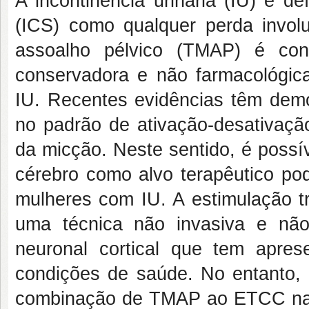
A incontinência urinária (IU) é def
(ICS) como qualquer perda involu
assoalho pélvico (TMAP) é consi
conservadora e não farmacológic
IU. Recentes evidências têm demo
no padrão de ativação-desativação
da micção. Neste sentido, é possí
cérebro como alvo terapêutico pod
mulheres com IU. A estimulação t
uma técnica não invasiva e não
neuronal cortical que tem apres
condições de saúde. No entanto, 
combinação de TMAP ao ETCC na 