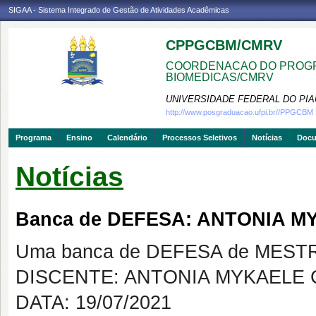
SIGAA - Sistema Integrado de Gestão de Atividades Acadêmicas
CPPGCBM/CMRV
COORDENACAO DO PROGR
BIOMEDICAS/CMRV
UNIVERSIDADE FEDERAL DO PIA
http://www.posgraduacao.ufpi.br//PPGCBM
Programa
Ensino
Calendário
Processos Seletivos
Notícias
Doc
Notícias
Banca de DEFESA: ANTONIA 
Uma banca de DEFESA de MESTRAD
DISCENTE: ANTONIA MYKAELE
DATA: 19/07/2021