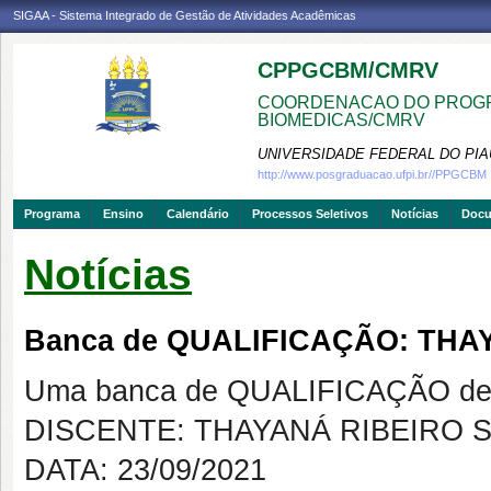
SIGAA - Sistema Integrado de Gestão de Atividades Acadêmicas
CPPGCBM/CMRV
COORDENACAO DO PROGR
BIOMEDICAS/CMRV
UNIVERSIDADE FEDERAL DO PIA
http://www.posgraduacao.ufpi.br//PPGCBM
Programa
Ensino
Calendário
Processos Seletivos
Notícias
Doc
Notícias
Banca de QUALIFICAÇÃO: THA
Uma banca de QUALIFICAÇÃO de 
DISCENTE: THAYANÁ RIBEIRO 
DATA: 23/09/2021