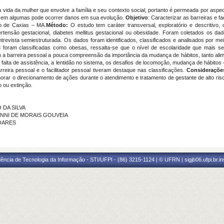
vida da mulher que envolve a família e seu contexto social, portanto é permeada por aspecto
o, em algumas pode ocorrer danos em sua evolução.
Objetivo
: Caracterizar as barreiras e f
do de Caxias – MA.
Método:
O estudo tem caráter transversal, exploratório e descritivo,
tensão gestacional, diabetes mellitus gestacional ou obesidade. Foram coletados os da
ntrevista semiestruturada. Os dados foram identificados, classificados e analisados por me
oram classificadas como obesas, ressalta-se que o nível de escolaridade que mais se
a barreira pessoal a pouca compreensão da importância da mudança de hábitos, tanto aliment
falta de assistência, a lentidão no sistema, os desafios de locomoção, mudança de hábitos 
rreira pessoal e o facilitador pessoal tiveram destaque nas classificações.
Considerações
orar o direcionamento de ações durante o atendimento e tratamento de gestante de alto risc
o ou extinção.
 DA SILVA
RTINNI DE MORAIS GOUVEIA
SOARES
ência de Tecnologia da Informação - STI/UFPI - (86) 3215-1124 | © UFRN | sigjb06.ufpi.br.i