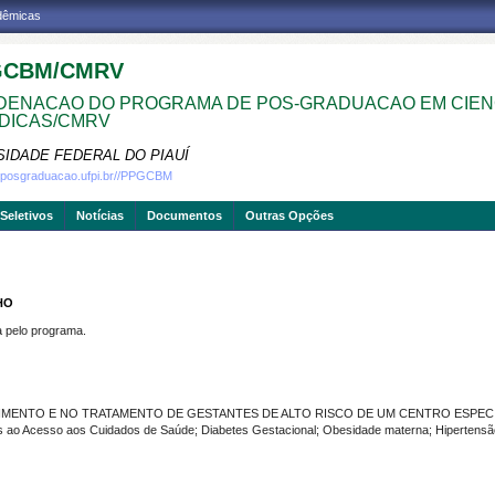
adêmicas
GCBM/CMRV
ENACAO DO PROGRAMA DE POS-GRADUACAO EM CIEN
DICAS/CMRV
SIDADE FEDERAL DO PIAUÍ
w.posgraduacao.ufpi.br//PPGCBM
Seletivos
Notícias
Documentos
Outras Opções
HO
pelo programa.
DIMENTO E NO TRATAMENTO DE GESTANTES DE ALTO RISCO DE UM CENTRO ESPECI
 ao Acesso aos Cuidados de Saúde; Diabetes Gestacional; Obesidade materna; Hipertensão