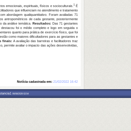
1
s emocionais, espirituais, físicos e socioculturais.
É
acilitadores que influenciam no atendimento e tratamento
 com abordagem qualiquantitativo. Foram avaliadas 71
dos antropométricos de cada gestante, posteriormente
io da análise temática.
Resultados:
Das 71 gestantes
 destacou foi o médio completo e logo em seguida o
ares quanto para prática de exercício físico, que foi
estão como maiores dificultadores para as gestantes e
 finais:
A avaliação das barreiras e facilitadores traz
o, permite avaliar o impacto das ações desenvolvidas,
Notícia cadastrada em:
21/02/2022 16:42
nstancia1
06/08/2026 02:54