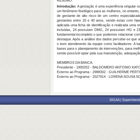
RESUMO:
Introdução:
A gestação é uma experiência singular na 
um fenômeno fisiológico para as mulheres, no entant
de gestante de alto risco de um centro especializa
gestantes entre 20 e 40 anos, sendo estas com hiper
aplicada uma ficha de identificação e realizada uma e
incluídas, 24 possuíam DMG, 24 possuíam HG e 23 f
fundamental incompleto o que podemos relacionar com 
destaque. Após a análise dos dados percebe-se que a 
o bom atendimento da equipe como facilitadores. A ba
bases para o planejamento de intervenções, para melh
sendo possível optar pela sua manutenção, adequaçã
MEMBROS DA BANCA:
Presidente - 1900252 - BALDOMERO ANTONIO KATO
Externo ao Programa - 2988302 - GUILHERME PE
Externo ao Programa - 2027914 - LORENA SOUSA 
SIGAA | Superintend