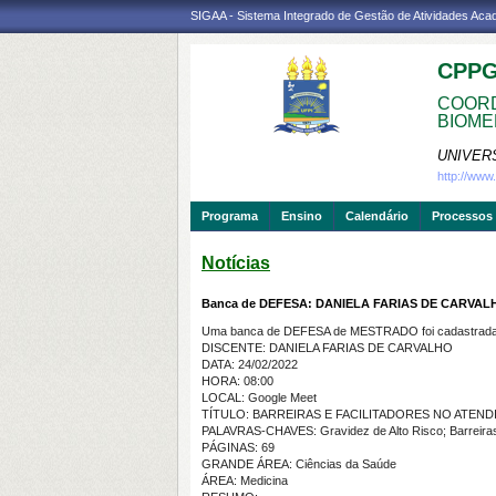
SIGAA - Sistema Integrado de Gestão de Atividades Ac
CPP
COORD
BIOME
UNIVER
http://ww
Programa
Ensino
Calendário
Processos 
Notícias
Banca de DEFESA: DANIELA FARIAS DE CARVAL
Uma banca de DEFESA de MESTRADO foi cadastrada 
DISCENTE: DANIELA FARIAS DE CARVALHO
DATA: 24/02/2022
HORA: 08:00
LOCAL: Google Meet
TÍTULO: BARREIRAS E FACILITADORES NO ATEN
PALAVRAS-CHAVES: Gravidez de Alto Risco; Barreiras
PÁGINAS: 69
GRANDE ÁREA: Ciências da Saúde
ÁREA: Medicina