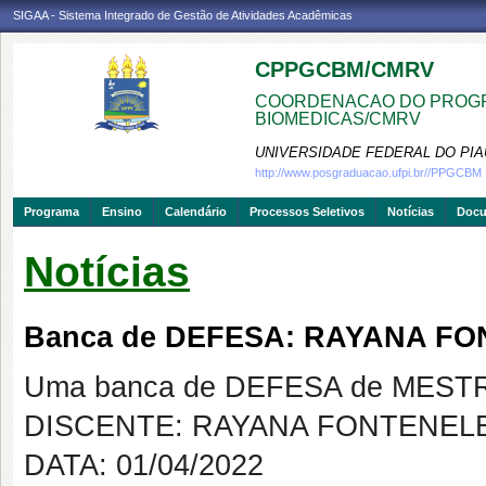
SIGAA - Sistema Integrado de Gestão de Atividades Acadêmicas
CPPGCBM/CMRV
COORDENACAO DO PROGR
BIOMEDICAS/CMRV
UNIVERSIDADE FEDERAL DO PIA
http://www.posgraduacao.ufpi.br//PPGCBM
Programa
Ensino
Calendário
Processos Seletivos
Notícias
Doc
Notícias
Banca de DEFESA: RAYANA F
Uma banca de DEFESA de MESTRAD
DISCENTE: RAYANA FONTENEL
DATA: 01/04/2022