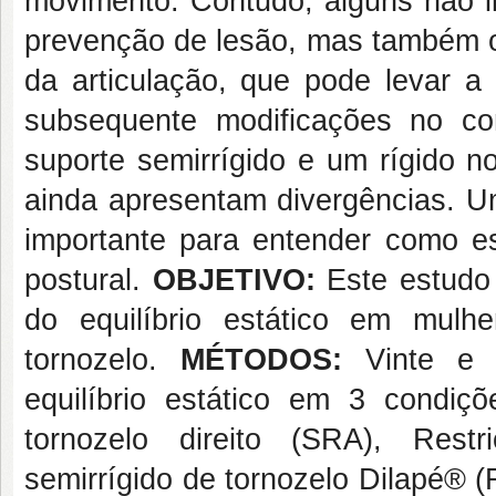
movimento.
Contudo, alguns não 
prevenção de lesão, mas também o
da articulação, que pode levar a 
subsequente modificações no con
suporte semirrígido e um rígido no
ainda apresentam divergências. 
importante para entender como e
postural
.
OBJETIVO:
Este estudo 
do equilíbrio estático em mulhe
tornozelo.
MÉTODOS:
Vinte e
equilíbrio estático em 3 condiçõ
tornozelo direito (SRA), Restri
semirrígido de tornozelo Dilapé® (RA