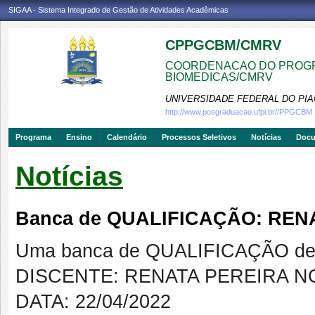
SIGAA - Sistema Integrado de Gestão de Atividades Acadêmicas
CPPGCBM/CMRV
COORDENACAO DO PROGR
BIOMEDICAS/CMRV
UNIVERSIDADE FEDERAL DO PIA
http://www.posgraduacao.ufpi.br//PPGCBM
Programa
Ensino
Calendário
Processos Seletivos
Notícias
Doc
Notícias
Banca de QUALIFICAÇÃO: REN
Uma banca de QUALIFICAÇÃO de 
DISCENTE: RENATA PEREIRA 
DATA: 22/04/2022