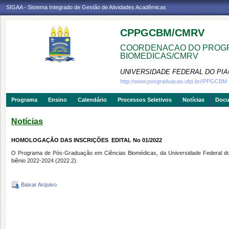
SIGAA - Sistema Integrado de Gestão de Atividades Acadêmicas
CPPGCBM/CMRV
COORDENACAO DO PROGR
BIOMEDICAS/CMRV
UNIVERSIDADE FEDERAL DO PIA
http://www.posgraduacao.ufpi.br//PPGCBM
Programa
Ensino
Calendário
Processos Seletivos
Notícias
Doc
Notícias
HOMOLOGAÇÃO DAS INSCRIÇÕES  EDITAL No 01/2022
O Programa de Pós-Graduação em Ciências Biomédicas, da Universidade Federal do D
biênio 2022-2024 (2022.2)
.
Baixar Arquivo