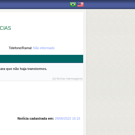
CIAS
Telefone/Ramal:
Não informado
ara que não haja transtornos.
(x) fechar mensagens
Notícia cadastrada em:
29/06/2022 16:15