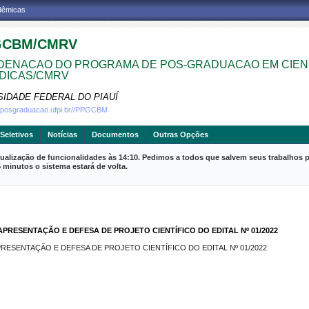
adêmicas
GCBM/CMRV
ENACAO DO PROGRAMA DE POS-GRADUACAO EM CIEN
DICAS/CMRV
SIDADE FEDERAL DO PIAUÍ
w.posgraduacao.ufpi.br//PPGCBM
Seletivos
Notícias
Documentos
Outras Opções
ualização de funcionalidades às 14:10. Pedimos a todos que salvem seus trabalhos p
inutos o sistema estará de volta.
RESENTAÇÃO E DEFESA DE PROJETO CIENTÍFICO DO EDITAL Nº 01/2022
ESENTAÇÃO E DEFESA DE PROJETO CIENTÍFICO DO EDITAL Nº 01/2022