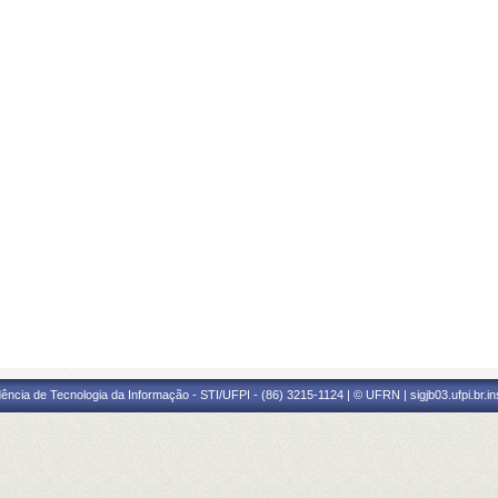
ência de Tecnologia da Informação - STI/UFPI - (86) 3215-1124 | © UFRN | sigjb03.ufpi.br.i