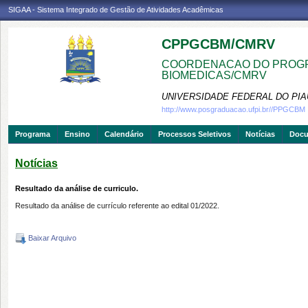
SIGAA - Sistema Integrado de Gestão de Atividades Acadêmicas
CPPGCBM/CMRV
COORDENACAO DO PROGR
BIOMEDICAS/CMRV
UNIVERSIDADE FEDERAL DO PIA
http://www.posgraduacao.ufpi.br//PPGCBM
Programa
Ensino
Calendário
Processos Seletivos
Notícias
Doc
Notícias
Resultado da análise de curriculo.
Resultado da análise de currículo referente ao edital 01/2022.
Baixar Arquivo