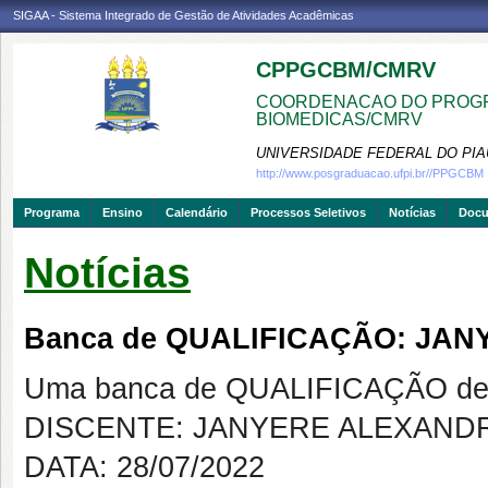
SIGAA - Sistema Integrado de Gestão de Atividades Acadêmicas
CPPGCBM/CMRV
COORDENACAO DO PROGR
BIOMEDICAS/CMRV
UNIVERSIDADE FEDERAL DO PIA
http://www.posgraduacao.ufpi.br//PPGCBM
Programa
Ensino
Calendário
Processos Seletivos
Notícias
Doc
Notícias
Banca de QUALIFICAÇÃO: JA
Uma banca de QUALIFICAÇÃO de 
DISCENTE: JANYERE ALEXAND
DATA: 28/07/2022