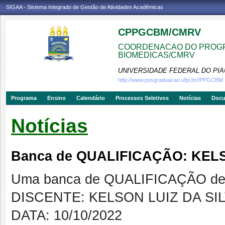
SIGAA - Sistema Integrado de Gestão de Atividades Acadêmicas
CPPGCBM/CMRV
COORDENACAO DO PROGR
BIOMEDICAS/CMRV
UNIVERSIDADE FEDERAL DO PIA
http://www.posgraduacao.ufpi.br//PPGCBM
Programa
Ensino
Calendário
Processos Seletivos
Notícias
Doc
Notícias
Banca de QUALIFICAÇÃO: KELS
Uma banca de QUALIFICAÇÃO de 
DISCENTE: KELSON LUIZ DA SI
DATA: 10/10/2022