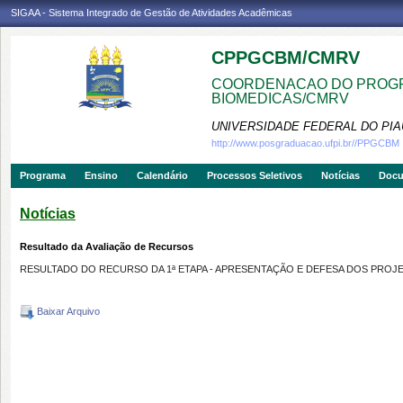
SIGAA - Sistema Integrado de Gestão de Atividades Acadêmicas
CPPGCBM/CMRV
COORDENACAO DO PROGR
BIOMEDICAS/CMRV
UNIVERSIDADE FEDERAL DO PIA
http://www.posgraduacao.ufpi.br//PPGCBM
Programa
Ensino
Calendário
Processos Seletivos
Notícias
Doc
Notícias
Resultado da Avaliação de Recursos
RESULTADO DO RECURSO DA 1ª ETAPA - APRESENTAÇÃO E DEFESA DOS PROJ
Baixar Arquivo