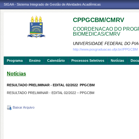
SIGAA - Sistema Integrado de Gestão de Atividades Acadêmicas
CPPGCBM/CMRV
COORDENACAO DO PROGR
BIOMEDICAS/CMRV
UNIVERSIDADE FEDERAL DO PIA
http://www.posgraduacao.ufpi.br//PPGCBM
Programa
Ensino
Calendário
Processos Seletivos
Notícias
Doc
Notícias
RESULTADO PRELIMINAR - EDITAL 02/2022  PPGCBM
RESULTADO PRELIMINAR - EDITAL 02/2022 – PPGCBM
Baixar Arquivo