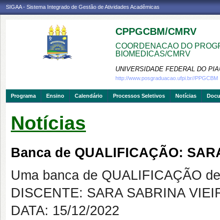
SIGAA - Sistema Integrado de Gestão de Atividades Acadêmicas
CPPGCBM/CMRV
COORDENACAO DO PROGR
BIOMEDICAS/CMRV
UNIVERSIDADE FEDERAL DO PIA
http://www.posgraduacao.ufpi.br//PPGCBM
Programa
Ensino
Calendário
Processos Seletivos
Notícias
Doc
Notícias
Banca de QUALIFICAÇÃO: SARA
Uma banca de QUALIFICAÇÃO de 
DISCENTE: SARA SABRINA VIEI
DATA: 15/12/2022