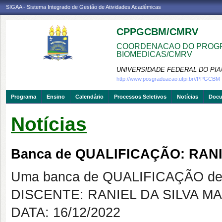
SIGAA - Sistema Integrado de Gestão de Atividades Acadêmicas
CPPGCBM/CMRV
COORDENACAO DO PROGR
BIOMEDICAS/CMRV
UNIVERSIDADE FEDERAL DO PIA
http://www.posgraduacao.ufpi.br//PPGCBM
Programa
Ensino
Calendário
Processos Seletivos
Notícias
Doc
Notícias
Banca de QUALIFICAÇÃO: RAN
Uma banca de QUALIFICAÇÃO de 
DISCENTE: RANIEL DA SILVA 
DATA: 16/12/2022