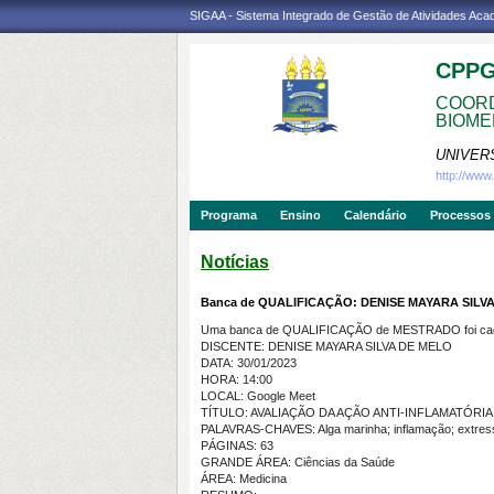
SIGAA - Sistema Integrado de Gestão de Atividades Ac
CPP
COORD
BIOME
UNIVER
http://ww
Programa
Ensino
Calendário
Processos 
Notícias
Banca de QUALIFICAÇÃO: DENISE MAYARA SILV
Uma banca de QUALIFICAÇÃO de MESTRADO foi cada
DISCENTE: DENISE MAYARA SILVA DE MELO
DATA: 30/01/2023
HORA: 14:00
LOCAL: Google Meet
TÍTULO: AVALIAÇÃO DA AÇÃO ANTI-INFLAMATÓRIA
PALAVRAS-CHAVES: Alga marinha; inflamação; extresse
PÁGINAS: 63
GRANDE ÁREA: Ciências da Saúde
ÁREA: Medicina