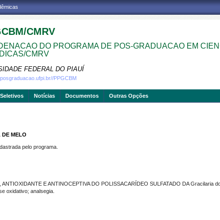
adêmicas
GCBM/CMRV
ENACAO DO PROGRAMA DE POS-GRADUACAO EM CIEN
DICAS/CMRV
SIDADE FEDERAL DO PIAUÍ
w.posgraduacao.ufpi.br//PPGCBM
Seletivos
Notícias
Documentos
Outras Opções
A DE MELO
strada pelo programa.
, ANTIOXIDANTE E ANTINOCEPTIVA DO POLISSACARÍDEO SULFATADO DA Gracilaria 
 oxidativo; analsegia.