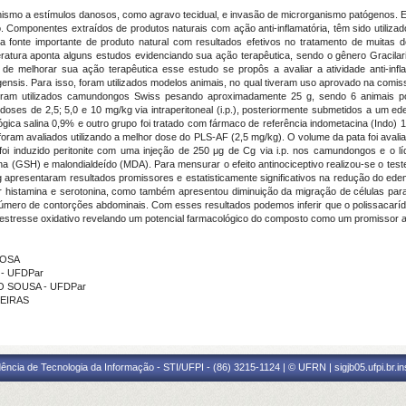
anismo a estímulos danosos, como agravo tecidual, e invasão de microrganismo patógenos. E
. Componentes extraídos de produtos naturais com ação anti-inflamatória, têm sido utilizad
ma fonte importante de produto natural com resultados efetivos no tratamento de muita
teratura aponta alguns estudos evidenciando sua ação terapêutica, sendo o gênero Gracilar
e melhorar sua ação terapêutica esse estudo se propôs a avaliar a atividade anti-inflam
ngensis. Para isso, foram utilizados modelos animais, no qual tiveram uso aprovado na comi
ram utilizados camundongos Swiss pesando aproximadamente 25 g, sendo 6 animais por 
es de 2,5; 5,0 e 10 mg/kg via intraperitoneal (i.p.), posteriormente submetidos a um ed
ógica salina 0,9% e outro grupo foi tratado com fármaco de referência indometacina (Indo) 
oram avaliados utilizando a melhor dose do PLS-AF (2,5 mg/kg). O volume da pata foi avali
 foi induzido peritonite com uma injeção de 250 μg de Cg via i.p. nos camundongos e o líqu
tiona (GSH) e malondialdeído (MDA). Para mensurar o efeito antinociceptivo realizou-se o te
apresentaram resultados promissores e estatisticamente significativos na redução do e
histamina e serotonina, como também apresentou diminuição da migração de células para a 
úmero de contorções abdominais. Com esses resultados podemos inferir que o polissacaríd
o estresse oxidativo revelando um potencial farmacológico do composto como um promissor age
BOSA
 - UFDPar
LO SOUSA - UFDPar
UEIRAS
ência de Tecnologia da Informação - STI/UFPI - (86) 3215-1124 | © UFRN | sigjb05.ufpi.br.i