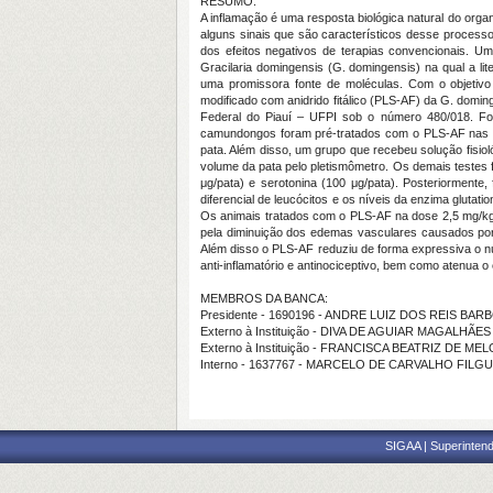
RESUMO:
A inflamação é uma resposta biológica natural do org
alguns sinais que são característicos desse processo
dos efeitos negativos de terapias convencionais. U
Gracilaria domingensis (G. domingensis) na qual a li
uma promissora fonte de moléculas. Com o objetivo d
modificado com anidrido fitálico (PLS-AF) da G. domi
Federal do Piauí – UFPI sob o número 480/018. Fo
camundongos foram pré-tratados com o PLS-AF nas dos
pata. Além disso, um grupo que recebeu solução fisiol
volume da pata pelo pletismômetro. Os demais testes f
μg/pata) e serotonina (100 μg/pata). Posteriormente,
diferencial de leucócitos e os níveis da enzima gluta
Os animais tratados com o PLS-AF na dose 2,5 mg/kg 
pela diminuição dos edemas vasculares causados por 
Além disso o PLS-AF reduziu de forma expressiva o n
anti-inflamatório e antinociceptivo, bem como atenua 
MEMBROS DA BANCA:
Presidente - 1690196 - ANDRE LUIZ DOS REIS BAR
Externo à Instituição - DIVA DE AGUIAR MAGALHÃES
Externo à Instituição - FRANCISCA BEATRIZ DE ME
Interno - 1637767 - MARCELO DE CARVALHO FILG
SIGAA | Superintend