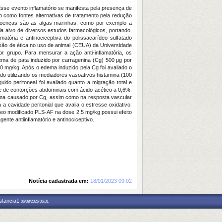
sse evento inflamatório se manifesta pela presença de
o como fontes alternativas de tratamento pela redução
s doenças são as algas marinhas, como por exemplo a
ia alvo de diversos estudos farmacológicos, portando,
atória e antinociceptiva do polissacarídeo sulfatado
ssão de ética no uso de animal (CEUA) da Universidade
grupo. Para mensurar a ação anti-inflamatória, os
ema de pata induzido por carragenina (Cg) 500 μg por
10 mg/kg. Após o edema induzido pela Cg foi avaliado o
ado utilizando os mediadores vasoativos histamina (100
ido peritoneal foi avaliado quanto a migração total e
ste de contorções abdominais com ácido acético a 0,6%.
dema causado por Cg, assim como na resposta vascular
cavidade peritonial que avalia o estresse oxidativo.
eo modificado PLS-AF na dose 2,5 mg/kg possui efeito
nte antiinflamatório e antinociceptivo.
Notícia cadastrada em:
18/01/2023 09:02
nstancia1
06/08/2026 06:01