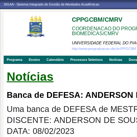
SIGAA - Sistema Integrado de Gestão de Atividades Acadêmicas
CPPGCBM/CMRV
COORDENACAO DO PROGR
BIOMEDICAS/CMRV
UNIVERSIDADE FEDERAL DO PIA
http://www.posgraduacao.ufpi.br//PPGCBM
Programa
Ensino
Calendário
Processos Seletivos
Notícias
Doc
Notícias
Banca de DEFESA: ANDERSON
Uma banca de DEFESA de MESTRAD
DISCENTE: ANDERSON DE SOU
DATA: 08/02/2023