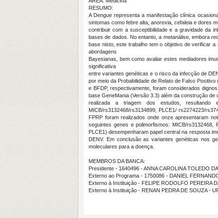
ÁREA: Medicina
RESUMO:
A Dengue representa a manifestação clínica ocasion
sintomas como febre alta, anorexia, cefaleia e dores
contribuir com a susceptibilidade e a gravidade da 
bases de dados. No entanto, a metanálise, embora re
base nisto, este trabalho tem o objetivo de verifica
abordagens
Bayesianas, bem como avaliar estes mediadores imun
significativa
entre variantes genéticas e o risco da infecção de 
por meio da Probabilidade de Relato de Falso Positiv
e BFDP, respectivamente, foram considerados dignos 
base GeneMania (Versão 3.3) além da construção de u
realizada a triagem dos estudos, resultando 
MICB/rs3132468/rs3134899, PLCE1/ rs2274223/rs374
FPRP foram realizados onde onze apresentaram noto
seguintes genes e polimorfismos: MICB/rs3132468,
PLCE1) desempenharam papel central na resposta imun
DENV. Em conclusão as variantes genéticas nos g
moleculares para a doença.
MEMBROS DA BANCA:
Presidente - 1640496 - ANNA CAROLINA TOLEDO 
Externo ao Programa - 1750086 - DANIEL FERNA
Externo à Instituição - FELIPE RODOLFO PEREIRA D
Externo à Instituição - RENAN PEDRA DE SOUZA - 