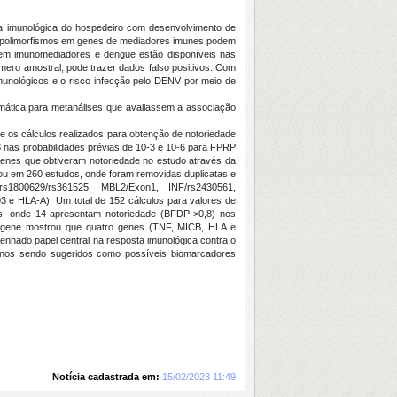
ta imunológica do hospedeiro com desenvolvimento de
nde polimorfismos em genes de mediadores imunes podem
as em imunomediadores e dengue estão disponíveis nas
ero amostral, pode trazer dados falso positivos. Com
imunológicos e o risco infecção pelo DENV por meio de
mática para metanálises que avaliassem a associação
 os cálculos realizados para obtenção de notoriedade
8 nas probabilidades prévias de 10-3 e 10-6 para FPRP
genes que obtiveram notoriedade no estudo através da
ou em 260 estudos, onde foram removidas duplicatas e
s1800629/rs361525, MBL2/Exon1, INF/rs2430561,
 HLA-A). Um total de 152 cálculos para valores de
os, onde 14 apresentam notoriedade (BFDP >0,8) nos
e-gene mostrou que quatro genes (TNF, MICB, HLA e
nhado papel central na resposta imunológica contra o
nos sendo sugeridos como possíveis biomarcadores
Notícia cadastrada em:
15/02/2023 11:49