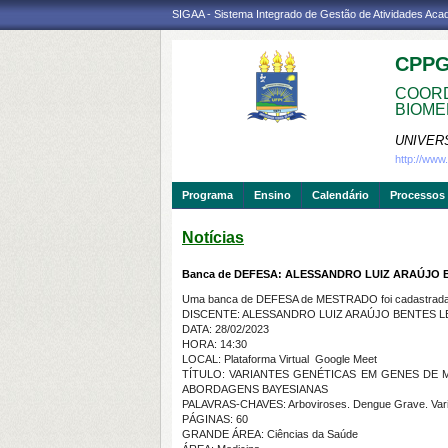
SIGAA - Sistema Integrado de Gestão de Atividades Ac
CPP
COORD
BIOME
UNIVER
http://ww
Programa
Ensino
Calendário
Processos 
Notícias
Banca de DEFESA: ALESSANDRO LUIZ ARAÚJO 
Uma banca de DEFESA de MESTRADO foi cadastrada 
DISCENTE: ALESSANDRO LUIZ ARAÚJO BENTES L
DATA: 28/02/2023
HORA: 14:30
LOCAL: Plataforma Virtual  Google Meet
TÍTULO: VARIANTES GENÉTICAS EM GENES DE 
ABORDAGENS BAYESIANAS
PALAVRAS-CHAVES: Arboviroses. Dengue Grave. Varia
PÁGINAS: 60
GRANDE ÁREA: Ciências da Saúde