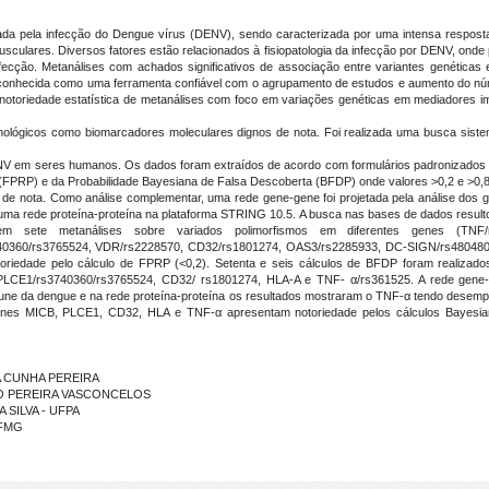
ada pela infecção do Dengue vírus (DENV), sendo caracterizada por uma intensa respos
 musculares. Diversos fatores estão relacionados à fisiopatologia da infecção por DENV, o
infecção. Metanálises com achados significativos de associação entre variantes genétic
conhecida como uma ferramenta confiável com o agrupamento de estudos e aumento do núm
r a notoriedade estatística de metanálises com foco em variações genéticas em mediadores 
ológicos como biomarcadores moleculares dignos de nota. Foi realizada uma busca siste
DENV em seres humanos. Os dados foram extraídos de acordo com formulários padronizados e
o (FPRP) e da Probabilidade Bayesiana de Falsa Descoberta (BFDP) onde valores >0,2 e >0,
de nota. Como análise complementar, uma rede gene-gene foi projetada pela análise dos 
ma rede proteína-proteína na plataforma STRING 10.5. A busca nas bases de dados result
em sete metanálises sobre variados polimorfismos em diferentes genes (TNF/r
0360/rs3765524, VDR/rs2228570, CD32/rs1801274, OAS3/rs2285933, DC-SIGN/rs4804803 e
riedade pelo cálculo de FPRP (<0,2). Setenta e seis cálculos de BFDP foram realizad
 PLCE1/rs3740360/rs3765524, CD32/ rs1801274, HLA-A e TNF- α/rs361525. A rede gen
e da dengue e na rede proteína-proteína os resultados mostraram o TNF-α tendo desempe
enes MICB, PLCE1, CD32, HLA e TNF-α apresentam notoriedade pelos cálculos Bayesia
DA CUNHA PEREIRA
NDO PEREIRA VASCONCELOS
A SILVA - UFPA
UFMG