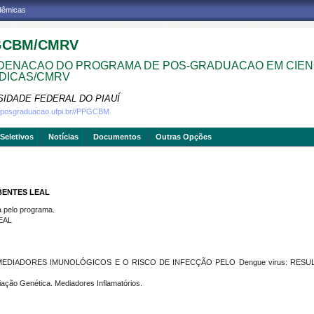
adêmicas
GCBM/CMRV
ENACAO DO PROGRAMA DE POS-GRADUACAO EM CIEN
DICAS/CMRV
SIDADE FEDERAL DO PIAUÍ
w.posgraduacao.ufpi.br//PPGCBM
Seletivos
Notícias
Documentos
Outras Opções
BENTES LEAL
pelo programa.
EAL
MEDIADORES IMUNOLÓGICOS E O RISCO DE INFECÇÃO PELO Dengue virus: RESU
ção Genética. Mediadores Inflamatórios.