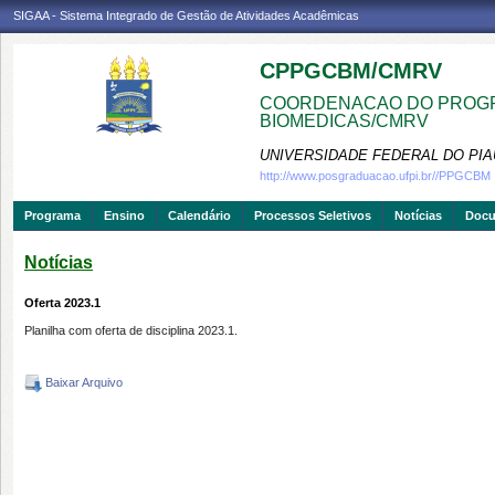
SIGAA - Sistema Integrado de Gestão de Atividades Acadêmicas
CPPGCBM/CMRV
COORDENACAO DO PROGR
BIOMEDICAS/CMRV
UNIVERSIDADE FEDERAL DO PIA
http://www.posgraduacao.ufpi.br//PPGCBM
Programa
Ensino
Calendário
Processos Seletivos
Notícias
Doc
Notícias
Oferta 2023.1
Planilha com oferta de disciplina 2023.1.
Baixar Arquivo