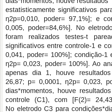
dias*momentos, houve resultados
estatisticamente significativos p
ƞ2p=0,010, poder= 97,1%]; e co
0,005, poder=84,6%]. No eletrod
foram realizados testes-t pare
significativos entre controle-1 e 
0,041, poder= 100%]; condição-1
ƞ2p= 0,023, poder= 100%]. Ao ana
apenas dia 1, houve resultados
26,87; p= 0,0001, ƞ2p= 0,023, p
dias*momentos, houve resultados 
controle (C1), com [F(2)= 24,
No
eletrodo C3 para condições*di