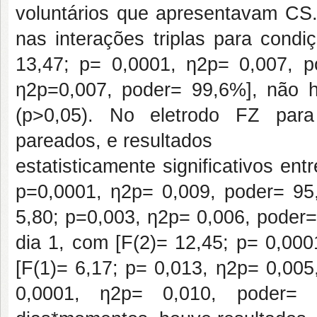
voluntários que apresentavam CS. 
nas interações triplas para cond
13,47; p= 0,0001, ƞ2p= 0,007, p
ƞ2p=0,007, poder= 99,6%], não h
(p>0,05). No eletrodo FZ para 
pareados, e resultados
estatisticamente significativos en
p=0,0001, ƞ2p= 0,009, poder= 95,
5,80; p=0,003, ƞ2p= 0,006, poder
dia 1, com [F(2)= 12,45; p= 0,000
[F(1)= 6,17; p= 0,013, ƞ2p= 0,005
0,0001, ƞ2p= 0,010, poder= 