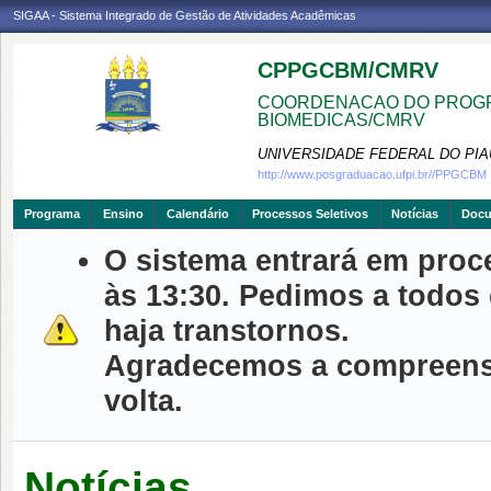
SIGAA - Sistema Integrado de Gestão de Atividades Acadêmicas
CPPGCBM/CMRV
COORDENACAO DO PROGR
BIOMEDICAS/CMRV
UNIVERSIDADE FEDERAL DO PIA
http://www.posgraduacao.ufpi.br//PPGCBM
Programa
Ensino
Calendário
Processos Seletivos
Notícias
Doc
O sistema entrará em proc
às 13:30. Pedimos a todos
haja transtornos.
Agradecemos a compreensã
volta.
Notícias