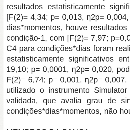
resultados estatisticamente signi
[F(2)= 4,34; p= 0,013,
ƞ2p= 0,004,
dias*momentos, houve resultados e
condição-1, com [F(2)= 7,97; p=0,
C4 para condições*dias foram real
estatisticamente significativos e
19,10; p= 0,0001, ƞ2p= 0,020, pod
F(2)= 6,74; p= 0,001, ƞ2p= 0,007, 
utilizado o instrumento Simulato
validada, que avalia grau de sin
condições*dias*momentos, não houv