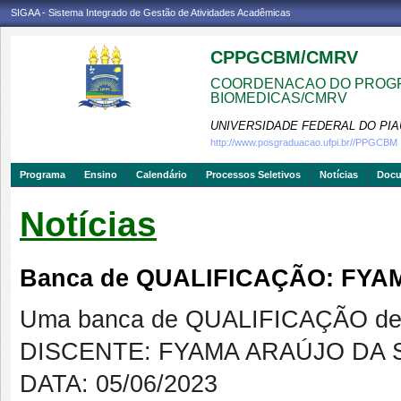
SIGAA - Sistema Integrado de Gestão de Atividades Acadêmicas
CPPGCBM/CMRV
COORDENACAO DO PROGR
BIOMEDICAS/CMRV
UNIVERSIDADE FEDERAL DO PIA
http://www.posgraduacao.ufpi.br//PPGCBM
Programa
Ensino
Calendário
Processos Seletivos
Notícias
Doc
Notícias
Banca de QUALIFICAÇÃO: FYA
Uma banca de QUALIFICAÇÃO de 
DISCENTE: FYAMA ARAÚJO DA S
DATA: 05/06/2023